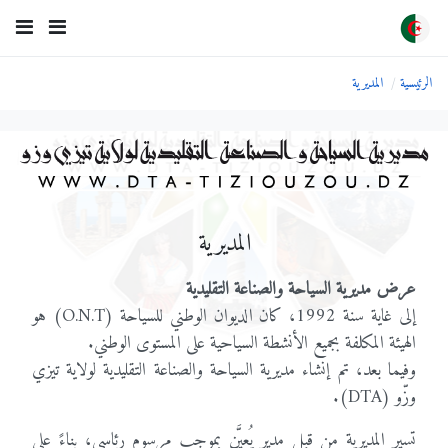
الرئيسية
المديرية
المديرية
عرض مديرية السياحة والصناعة التقليدية
إلى غاية سنة 1992، كان الديوان الوطني للسياحة (O.N.T) هو
الهيئة المكلفة بجميع الأنشطة السياحية على المستوى الوطني.
وفيما بعد، تم إنشاء مديرية السياحة والصناعة التقليدية لولاية تيزي
وزّو (DTA).
تسير المديرية من قبل مدير يُعيَّن بموجب مرسوم رئاسي، بناءً على