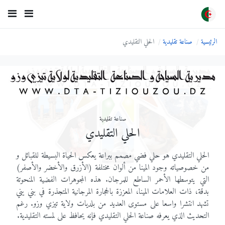
الرئيسية
صناعة تقليدية
الحلي التقليدي
صناعة تقليدية
الحلي التقليدي
الحلي التقليدي هو حلي فضي مصمم ببراعة يعكس الحياة البسيطة للقبائل و
من خصوصياته وجود المينا من ألوان مختلفة (الأزرق والأخضر والأصفر)
التي يتوسطها الأحمر الساطع للمرجان. هذه المجوهرات الفضية المنحوتة
بدقة، ذات العلامات المينا، المعززة بالحجارة المرجانية المتجذرة في بني يني
تشهد انتشرا واسعا على مستوى العديد من بلديات ولاية تيزي وزو. رغم
التحديث الذي يعرفه صناعة الحلي التقليدي فإنه يحافظ على لمسته التقليدية.