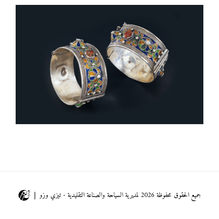
جميع الحقوق محفوظة 2026 لمديرية السياحة والصناعة التقليدية - تيزي وزو |